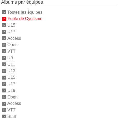
Albums par équipes
Toutes les équipes
Ecole de Cyclisme
U15
U17
Access
Open
VTT
U9
U11
U13
U15
U17
U19
Open
Access
VTT
Staff